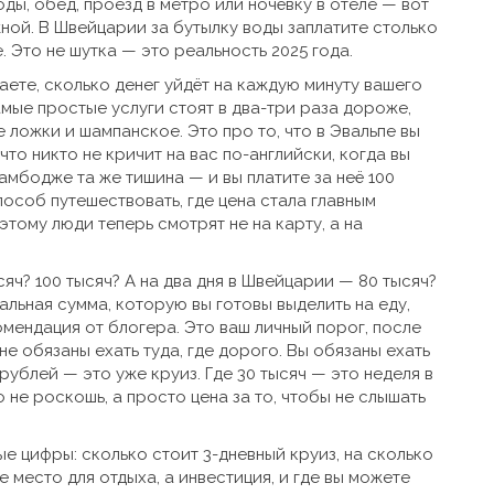
оды, обед, проезд в метро или ночёвку в отеле
— вот
ной. В Швейцарии за бутылку воды заплатите столько
. Это не шутка — это реальность 2025 года.
ете, сколько денег уйдёт на каждую минуту вашего
амые простые услуги стоят в два-три раза дороже,
 ложки и шампанское. Это про то, что в Эвальпе вы
, что никто не кричит на вас по-английски, когда вы
Камбодже та же тишина — и вы платите за неё 100
особ путешествовать, где цена стала главным
тому люди теперь смотрят не на карту, а на
сяч? 100 тысяч? А на два дня в Швейцарии — 80 тысяч?
альная сумма, которую вы готовы выделить на еду,
мендация от блогера. Это ваш личный порог, после
е обязаны ехать туда, где дорого. Вы обязаны ехать
 рублей — это уже круиз. Где 30 тысяч — это неделя в
 не роскошь, а просто цена за то, чтобы не слышать
е цифры: сколько стоит 3-дневный круиз, на сколько
е место для отдыха, а инвестиция, и где вы можете