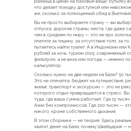
разница в ценах на базовые вещи: бутылку в
что делает поездку доступной или невозмож
же, сколько за полноценный обед в Вьетнаме
Вы не просто выбираете страну — вы выбира
отпуска.
дорогие страны
,
места, где даже с
чем в среднем по миру
— это не про золотые
платите за тишину, за отсутствие толп, за то
пытаетесь найти туалет. А в Индонезии или 
рублей за ночь.
туризм 2025
,
современный сп
фильтром, а не виза или погода
— именно поэ
калькулятор.
Сколько нужно на две недели на Бали? 50 ты
Это не опечатка.
бюджет на путешествия
,
ре
жильё, транспорт и экскурсии
— это не реко
которого отдых превращается в стресс. Вы н
туда, где ваша сумма работает. Где 15 тысяч
Азии без компромиссов. Где 200 тысяч — это
никого, кроме собственного дыхания.
В этом сборнике — не теория. Здесь реальны
хватит денег на Бали, почему Швейцария — н