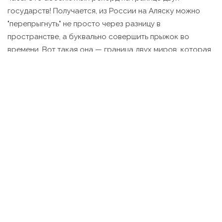
государств! Получается, из России на Аляску можно
"перепрыгнуть" не просто через разницу в
пространстве, а буквально совершить прыжок во
времени. Вот такая она — граница двух миров, которая
кажется почти игрушечной на глобусе, но в реальности
нерушимо держит каждую страну на своём берегу. Если
вдруг мечтаете когда-либо физически пересечь это
самое маленькое расстояние от
Россия США
— скажу
честно: история это запомнит. А уж мозг будет удивлён
ещё долго!
Теги:
расстояние Россия США
Берингов пролив
минимальное расстояние
граница Россия США
Чукотка Аляска