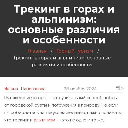
Трекинг в горах и
альпинизм:
основные различия
и особенности
Главная
Горный туризм
Трекинг в горах и альпинизм: основные
различия и особенности
0
Жанна Шаповалова
28 ноября 2024
Путешествие в горы — это уникальный способ побега
от городской суеты и погружения в природу. Но если
вы собираетесь на такую экспедицию, важно понимать,
что трекинг и
альпинизм
— это не одно и то же.