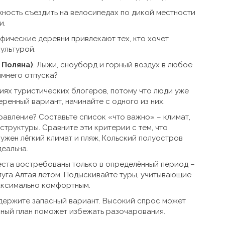
жность съездить на велосипедах по дикой местности
и.
афические деревни привлекают тех, кто хочет
культурой.
 Поляна)
. Лыжи, сноуборд и горный воздух в любое
имнего отпуска?
иях туристических блогеров, потому что люди уже
ренный вариант, начинайте с одного из них.
правление? Составьте список «что важно» – климат,
структуры. Сравните эти критерии с тем, что
нужен лёгкий климат и пляж, Кольский полуостров
деальна.
еста востребованы только в определённый период –
луга Алтая летом. Подыскивайте туры, учитывающие
максимально комфортным.
 держите запасный вариант. Высокий спрос может
вный план поможет избежать разочарования.