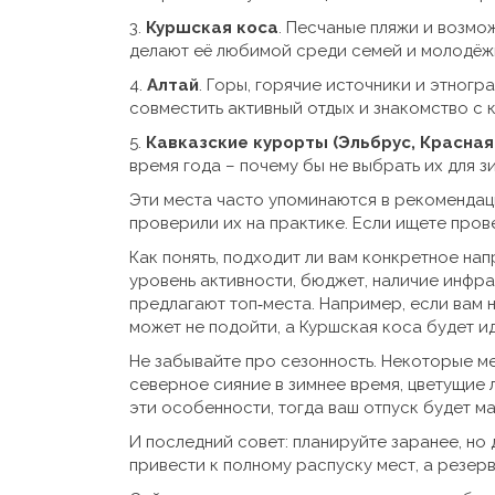
3.
Куршская коса
. Песчаные пляжи и возмо
делают её любимой среди семей и молодёж
4.
Алтай
. Горы, горячие источники и этногр
совместить активный отдых и знакомство с 
5.
Кавказские курорты (Эльбрус, Красная
время года – почему бы не выбрать их для з
Эти места часто упоминаются в рекомендац
проверили их на практике. Если ищете прове
Как понять, подходит ли вам конкретное на
уровень активности, бюджет, наличие инфра
предлагают топ‑места. Например, если вам 
может не подойти, а Куршская коса будет и
Не забывайте про сезонность. Некоторые м
северное сияние в зимнее время, цветущие 
эти особенности, тогда ваш отпуск будет 
И последний совет: планируйте заранее, но
привести к полному распуску мест, а резер