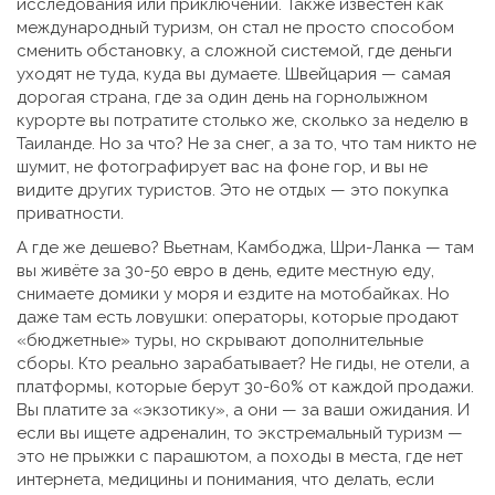
исследования или приключений
. Также известен как
международный туризм
, он стал не просто способом
сменить обстановку, а сложной системой, где деньги
уходят не туда, куда вы думаете.
Швейцария — самая
дорогая страна, где за один день на горнолыжном
курорте вы потратите столько же, сколько за неделю в
Таиланде. Но за что? Не за снег, а за то, что там никто не
шумит, не фотографирует вас на фоне гор, и вы не
видите других туристов. Это не отдых — это покупка
приватности.
А где же дешево? Вьетнам, Камбоджа, Шри-Ланка — там
вы живёте за 30-50 евро в день, едите местную еду,
снимаете домики у моря и ездите на мотобайках. Но
даже там есть ловушки: операторы, которые продают
«бюджетные» туры, но скрывают дополнительные
сборы. Кто реально зарабатывает? Не гиды, не отели, а
платформы, которые берут 30-60% от каждой продажи.
Вы платите за «экзотику», а они — за ваши ожидания. И
если вы ищете адреналин, то экстремальный туризм —
это не прыжки с парашютом, а походы в места, где нет
интернета, медицины и понимания, что делать, если