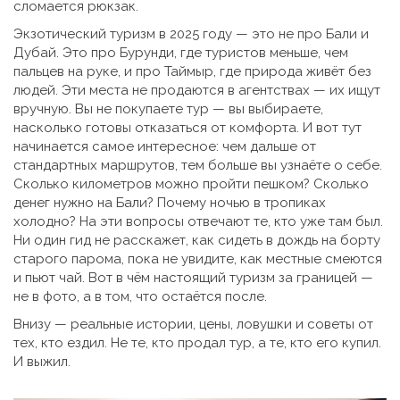
сломается рюкзак.
Экзотический туризм в 2025 году — это не про Бали и
Дубай. Это про Бурунди, где туристов меньше, чем
пальцев на руке, и про Таймыр, где природа живёт без
людей. Эти места не продаются в агентствах — их ищут
вручную. Вы не покупаете тур — вы выбираете,
насколько готовы отказаться от комфорта. И вот тут
начинается самое интересное: чем дальше от
стандартных маршрутов, тем больше вы узнаёте о себе.
Сколько километров можно пройти пешком? Сколько
денег нужно на Бали? Почему ночью в тропиках
холодно? На эти вопросы отвечают те, кто уже там был.
Ни один гид не расскажет, как сидеть в дождь на борту
старого парома, пока не увидите, как местные смеются
и пьют чай. Вот в чём настоящий туризм за границей —
не в фото, а в том, что остаётся после.
Внизу — реальные истории, цены, ловушки и советы от
тех, кто ездил. Не те, кто продал тур, а те, кто его купил.
И выжил.