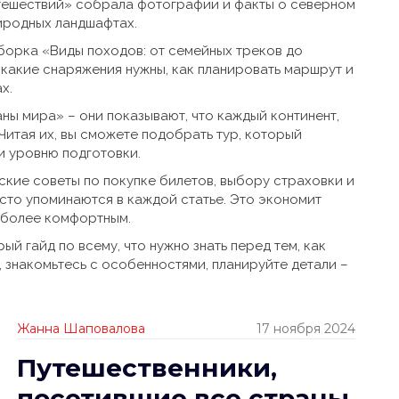
утешествий» собрала фотографии и факты о северном
риродных ландшафтах.
одборка «Виды походов: от семейных треков до
 какие снаряжения нужны, как планировать маршрут и
х.
ны мира» – они показывают, что каждый континент,
Читая их, вы сможете подобрать тур, который
и уровню подготовки.
ские советы по покупке билетов, выбору страховки и
сто упоминаются в каждой статье. Это экономит
е более комфортным.
ый гайд по всему, что нужно знать перед тем, как
 знакомьтесь с особенностями, планируйте детали –
Жанна Шаповалова
17 ноября 2024
Путешественники,
посетившие все страны