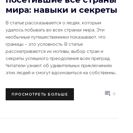
мира: навыки и секреты
В статье рассказывается о людях, которым
удалось побывать во всех странах мира. Эти
необычные путешественники показывают, что
границы – это условность. В статье
рассматриваются их мотивы, выбор стран и
секреты успешного преодоления всех преград.
Читатели узнают об удивительных приключениях
этих людей и смогут вдохновиться на собственные
путешествия. Также даются советы по
планированию и успешному осуществлению таких
путешествий.
0
ПРОСМОТРЕТЬ БОЛЬШЕ