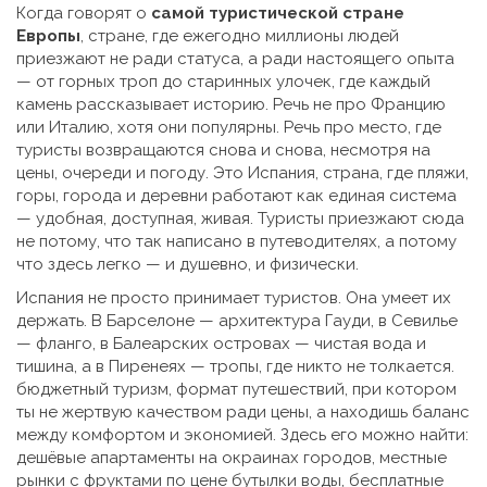
Когда говорят о
самой туристической стране
Европы
,
стране, где ежегодно миллионы людей
приезжают не ради статуса, а ради настоящего опыта
— от горных троп до старинных улочек, где каждый
камень рассказывает историю
.
Речь не про Францию
или Италию, хотя они популярны. Речь про место, где
туристы возвращаются снова и снова, несмотря на
цены, очереди и погоду. Это
Испания
,
страна, где пляжи,
горы, города и деревни работают как единая система
— удобная, доступная, живая
.
Туристы приезжают сюда
не потому, что так написано в путеводителях, а потому
что здесь легко — и душевно, и физически.
Испания не просто принимает туристов. Она умеет их
держать. В Барселоне — архитектура Гауди, в Севилье
— фланго, в Балеарских островах — чистая вода и
тишина, а в Пиренеях — тропы, где никто не толкается.
бюджетный туризм
,
формат путешествий, при котором
ты не жертвую качеством ради цены, а находишь баланс
между комфортом и экономией
.
Здесь его можно найти:
дешёвые апартаменты на окраинах городов, местные
рынки с фруктами по цене бутылки воды, бесплатные