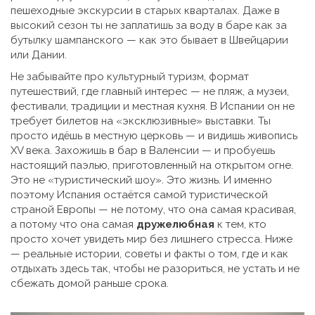
пешеходные экскурсии в старых кварталах. Даже в
высокий сезон ты не заплатишь за воду в баре как за
бутылку шампанского — как это бывает в Швейцарии
или Дании.
Не забывайте про
культурный туризм
,
формат
путешествий, где главный интерес — не пляж, а музеи,
фестивали, традиции и местная кухня
.
В Испании он не
требует билетов на «эксклюзивные» выставки. Ты
просто идёшь в местную церковь — и видишь живопись
XV века. Захожишь в бар в Валенсии — и пробуешь
настоящий паэлью, приготовленный на открытом огне.
Это не «туристический шоу». Это жизнь. И именно
поэтому Испания остаётся самой туристической
страной Европы — не потому, что она самая красивая,
а потому что она самая
дружелюбная
к тем, кто
просто хочет увидеть мир без лишнего стресса. Ниже
— реальные истории, советы и факты о том, где и как
отдыхать здесь так, чтобы не разориться, не устать и не
сбежать домой раньше срока.