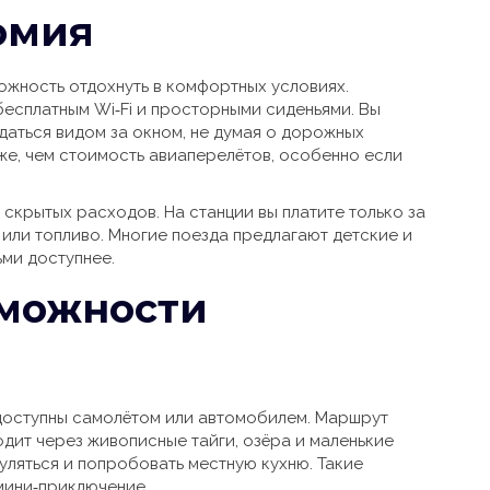
омия
ожность отдохнуть в комфортных условиях.
есплатным Wi‑Fi и просторными сиденьями. Вы
даться видом за окном, не думая о дорожных
иже, чем стоимость авиаперелётов, особенно если
скрытых расходов. На станции вы платите только за
у или топливо. Многие поезда предлагают детские и
ьми доступнее.
зможности
едоступны самолётом или автомобилем. Маршрут
ит через живописные тайги, озёра и маленькие
гуляться и попробовать местную кухню. Такие
мини‑приключение.