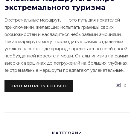
экстремального туризма
Экстремальные маршруты — это путь для искателей
приключений, желающих испытать границы своих
возможностей и насладиться небывалыми эмоциями.
Такие маршруты могут проходить в самых отдалённых
уголках планеты, где природа предстает во всей своей
необузданной красоте и мощи. От альпинизма на самых
высоких вершинах до погружений на больших глубинах,
экстремальные маршруты предлагают увлекательные
приключения для смельчаков. Однако их прохождение
требует тщательной подготовки и осознания всех
0
ПРОСМОТРЕТЬ БОЛЬШЕ
рисков, чтобы сохранить здоровье и безопасность.
КАТЕГОРИИ