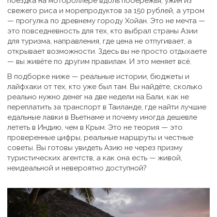
поездка на мотороллере вдоль побережья, ужин из
свежего риса и морепродуктов за 150 рублей, а утром
— прогулка по древнему городу Хойан. Это не мечта —
это повседневность для тех, кто выбрал
страны Азии
для туризма
,
направления, где цена не отпугивает, а
открывает возможности
.
Здесь вы не просто отдыхаете
— вы живёте по другим правилам. И это меняет всё.
В подборке ниже — реальные истории, бюджеты и
лайфхаки от тех, кто уже был там. Вы найдёте, сколько
реально нужно денег на две недели на Бали, как не
переплатить за транспорт в Таиланде, где найти лучшие
едальные лавки в Вьетнаме и почему иногда дешевле
лететь в Индию, чем в Крым. Это не теория — это
проверенные цифры, реальные маршруты и честные
советы. Вы готовы увидеть Азию не через призму
туристических агентств, а как она есть — живой,
неидеальной и невероятно доступной?