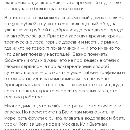
экономию ради экономии — это про умный отдых, где
вы получаете больше за те же деньги.
В этих странах вы можете снять уютный домик на пляже
за 1500 рублей в сутки, съесть полноценный обед на
улице за 200 рублей и добраться до соседнего города
на автобусе за 300. При этом вас ждут древние храмы,
тропические леса, горные деревни и местные рынки,
где никто не говорит по-английски — и это именно то,
что делает поездку настоящей. Важно понимать:
бюджетный отдых в Азии
,
это не про дешёвые отели с
плохим сервисом, а про альтернативный способ
путешествовать — с открытым умом, гибким графиком и
готовностью идти на компромиссы
.
Тут не нужно
бронировать всё за полгода — вы можете решить, куда
поехать завтра, просто спросив у местных. И да, это
реально работает.
Многие думают, что дешёвые страны — это скучно или
опасно. Но посмотрите на Бали: там можно жить на
море, есть фрукты с рынка, плавать в водопадах и брать
уроки йоги за цену кофе в Москве. Или Вьетнам: