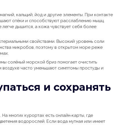
агний, кальций, йод и другие элементы. При контакте
ьшают отёки и способствуют расслаблению мышц.
е легче дышится, а кожа чувствует себя более
ктериальными свойствами. Высокий уровень соли
нства микробов, поэтому в открытом море реже
мах.
емы солёный морской бриз помогает очистить
м воздухе часто уменьшают симптомы простуды и
упаться и сохранять
 На многих курортах есть онлайн‑карты, где
цветения водорослей. Если вода мутная или имеет