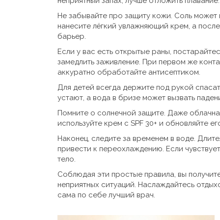
неприятный запах, лучше отложить плавание.
Не забывайте про защиту кожи. Соль может
нанесите лёгкий увлажняющий крем, а после
барьер.
Если у вас есть открытые раны, постарайтес
замедлить заживление. При первом же конта
аккуратно обработайте антисептиком.
Для детей всегда держите под рукой спасат
устают, а вода в бризе может вызвать паден
Помните о солнечной защите. Даже облачная
используйте крем с SPF 30+ и обновляйте ег
Наконец, следите за временем в воде. Дли
привести к переохлаждению. Если чувствует
тело.
Соблюдая эти простые правила, вы получит
неприятных ситуаций. Наслаждайтесь отдых
сама по себе лучший врач.