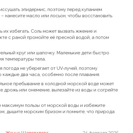
 иссушать эпидермис, поэтому перед купанием
 – нанесите масло или лосьон, чтобы восстановить
ь их избегать. Соль может вызвать жжение и
кте с раной промойте её пресной водой, а потом
ельный круг или шапочку. Маленькие дети быстро
ия температуры тела.
 погода не уберегает от UV‑лучей, поэтому
о каждые два часа, особенно после плавания.
тельное пребывание в холодной морской воде может
е дрожь или онемение, вылезайте из воды и согрейте
е максимум пользы от морской воды и избежите
ом, дышите морским бризом и помните, что природа