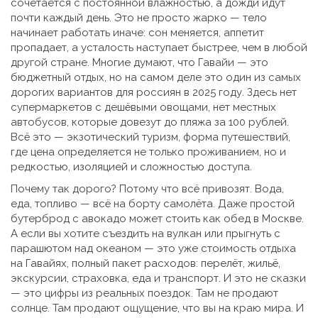
сочетается с постоянной влажностью, а дожди идут
почти каждый день
. Это не просто жарко — тело
начинает работать иначе: сон меняется, аппетит
пропадает, а усталость наступает быстрее, чем в любой
другой стране
. Многие думают, что Гавайи — это
бюджетный отдых, но на самом деле это один из самых
дорогих вариантов для россиян в 2025 году. Здесь нет
супермаркетов с дешёвыми овощами, нет местных
автобусов, которые довезут до пляжа за 100 рублей.
Всё это —
экзотический туризм
,
форма путешествий,
где цена определяется не только проживанием, но и
редкостью, изоляцией и сложностью доступа
.
Почему так дорого? Потому что всё привозят. Вода,
еда, топливо — всё на борту самолёта. Даже простой
бутерброд с авокадо может стоить как обед в Москве.
А если вы хотите съездить на вулкан или прыгнуть с
парашютом над океаном — это уже
стоимость отдыха
на Гавайях
,
полный пакет расходов: перелёт, жильё,
экскурсии, страховка, еда и транспорт
. И это не сказки
— это цифры из реальных поездок. Там не продают
солнце. Там продают ощущение, что вы на краю мира. И